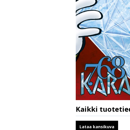
Kaikki tuotetie
ISBN
Kirjoittajat
Lataa kansikuva