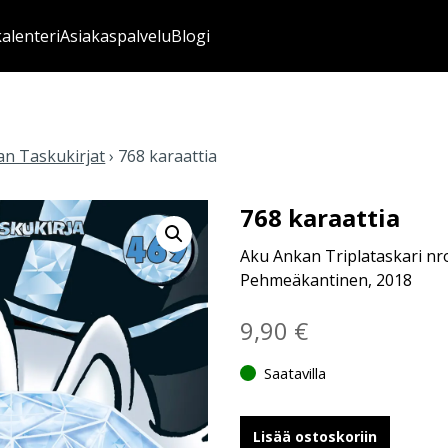
kalenteri
Asiakaspalvelu
Blogi
n Taskukirjat
›
768 karaattia
768 karaattia
Aku Ankan Triplataskari nr
Pehmeäkantinen, 2018
9,90
€
Saatavilla
Lisää ostoskoriin