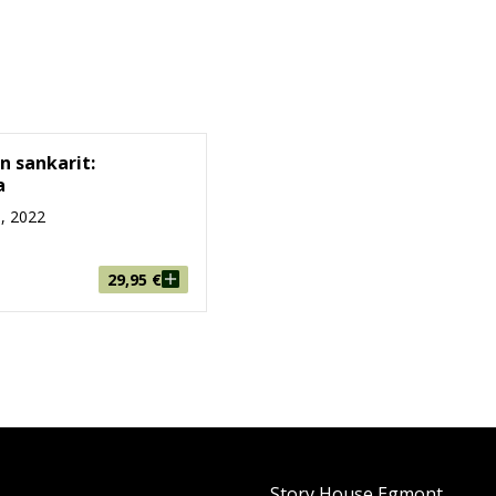
n sankarit:
a
, 2022
29,95
€
Story House Egmont