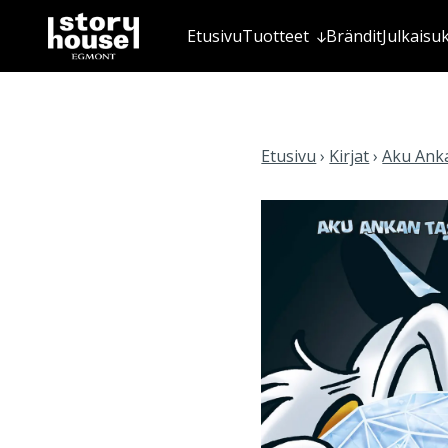
Etusivu
Tuotteet
Brändit
Julkaisu
Etusivu
›
Kirjat
›
Aku Anka