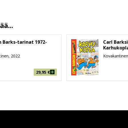
Walt Disney
3.10.2018
10 %
ä...
768
125 mm * 188 mm * 49 mm
n Barks-tarinat 1972-
Carl Barksi
Karhukopl
500g
inen, 2022
Kovakantinen
6-8, 9-99
Sanoma Media Finland
29,95
€