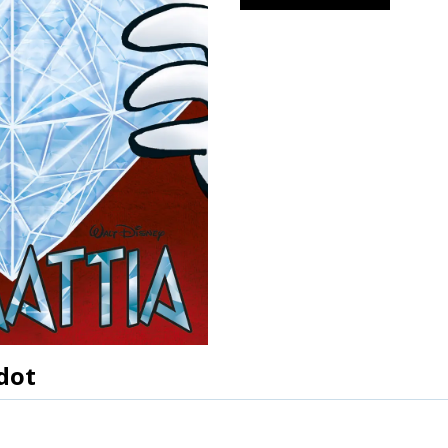
dot
9789513246716
Walt Disney