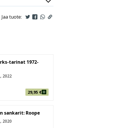
Jaa tuote:
arks-tarinat 1972-
, 2022
29,95
€
in sankarit: Roope
, 2020