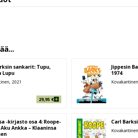
9789513248697
Walt Disney
Walt Disney
6.6.2023
10 %
ä...
256
125 mm * 188 mm * 18 mm
rksin sankarit: Tupu,
Jippesin B
a Lupu
1974
170g
inen, 2021
Kovakantinen
6-8, 9-99
Sanoma Media Finland
29,95
€
a -kirjasto osa 4: Roope-
Carl Barks
a Aku Ankka – Klaaninsa
Kovakantinen
nen