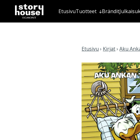
Etusivu
Tuotteet
Brändit
Julkaisu
Etusivu
›
Kirjat
›
Aku Anka