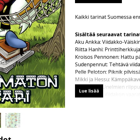
Kaikki tarinat Suomessa en
Sisältää seuraavat tarina
Aku Ankka: Viidakko-Väisk
Riitta Hanhi: Printtiherkkuj
Kroisos Pennonen: Hattu p
Sudenpennut: Tehtävä viid
Pelle Peloton: Piknik pilviss
Mikki ja Hessu: Kämppäkav
Aku Ankka: Unelmien riipp
Lue lisää
Roope-setä: Viidakon vaara
Taikaviitta: Töissä toisella
Hansu: Ahkera renki
Indiana Hopo: Alkemistin a
Roope-setä: Aikaparfyymi
dot