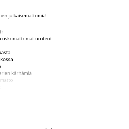
nen julkaisemattomia!
t:
in uskomattomat uroteot
a
äästä
akossa
ä
erien kärhämiä
umatto
t
arre