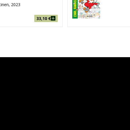
inen, 2023
33,10
€