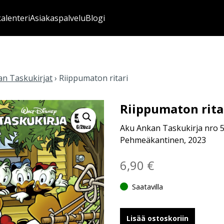
kalenteri
Asiakaspalvelu
Blogi
n Taskukirjat
›
Riippumaton ritari
Riippumaton rita
Aku Ankan Taskukirja nro 
Pehmeäkantinen, 2023
6,90
€
Saatavilla
Lisää ostoskoriin