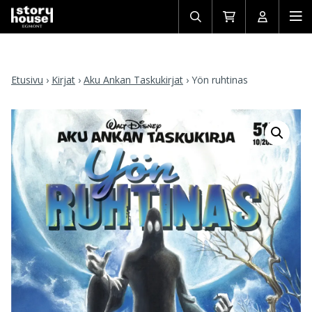
Avaa/sulje
Siirry
Avaa/sulj
Ava
haku
ostoskoriin
käyttäjän
mob
Etusivu
›
Kirjat
›
Aku Ankan Taskukirjat
›
Yön ruhtinas