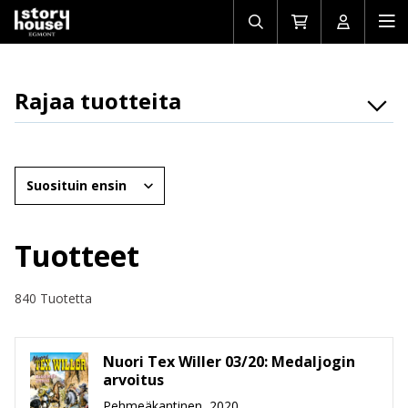
Avaa/sulje
Siirry
Avaa/sulj
Ava
haku
ostoskoriin
käyttäjän
mob
Rajaa tuotteita
Osasto
Brändit
Järjestä
Ikäryhmät
Tuotemuoto
Tuotteet
Hinta
840 Tuotetta
Nuori Tex Willer 03/20: Medaljogin
arvoitus
Pehmeäkantinen, 2020