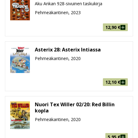
Aku Ankan 928-sivuinen taskukirja
Pehmeäkantinen, 2023
12,90
€
Asterix 28: Asterix Intiassa
Pehmeäkantinen, 2020
12,10
€
Nuori Tex Willer 02/20: Red Billin
kopla
Pehmeäkantinen, 2020
5,95
€