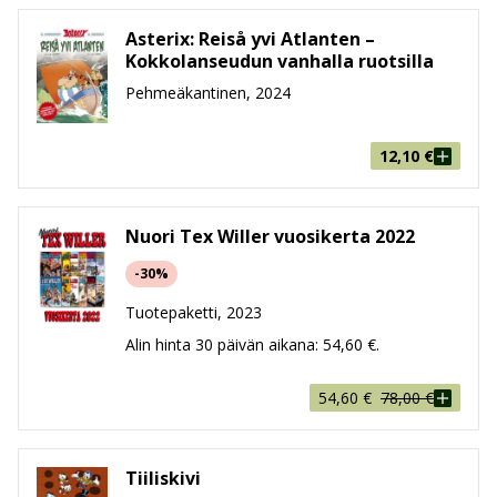
Asterix: Reiså yvi Atlanten –
Kokkolanseudun vanhalla ruotsilla
Pehmeäkantinen, 2024
12,10
€
Nuori Tex Willer vuosikerta 2022
-30%
Tuotepaketti, 2023
Alin hinta 30 päivän aikana:
54,60
€
.
Alkuperäinen
Nykyinen
54,60
€
78,00
€
hinta
hinta
oli:
on:
78,00 €.
54,60 €.
Tiiliskivi