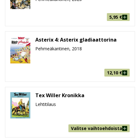
5,95
€
Asterix 4: Asterix gladiaattorina
Pehmeäkantinen, 2018
12,10
€
Tex Willer Kronikka
Lehtitilaus
Valitse vaihtoehdoista