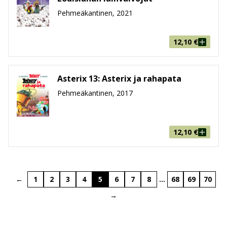
Pehmeäkantinen, 2021
12,10
€
Asterix 13: Asterix ja rahapata
Pehmeäkantinen, 2017
12,10
€
←
1
2
3
4
5
6
7
8
…
68
69
70
→