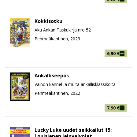
Kokkisotku
Aku Ankan Taskukirja nro 521
Pehmeäkantinen, 2023
6,90
€
Ankalliseepos
Väinön kannel ja muita ankallisklassikoita
Pehmeäkantinen, 2022
7,90
€
Lucky Luke uudet seikkailut 15:
Louisianan lainvalvojat