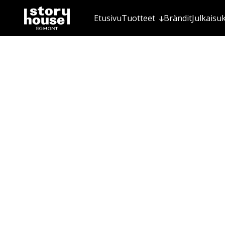
Etusivu
Tuotteet
Brändit
Julkaisu