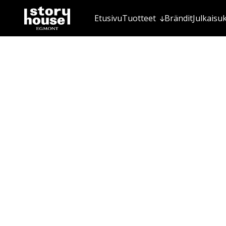
Etusivu
Tuotteet
Brändit
Julkaisu