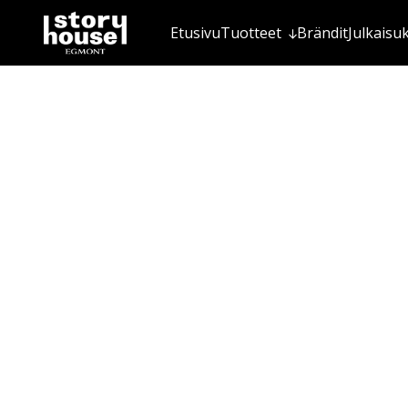
Etusivu
Tuotteet
Brändit
Julkaisu