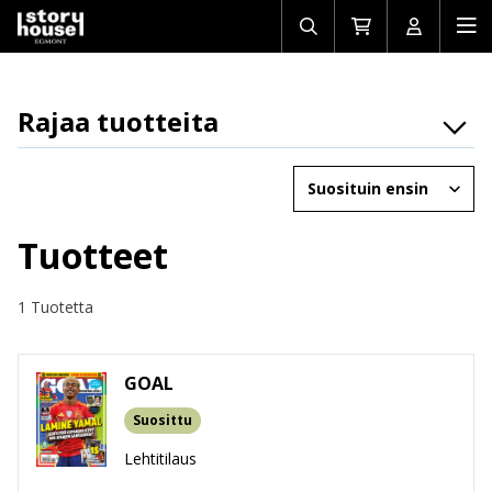
Avaa/sulje
Siirry
Avaa/sulj
Ava
haku
ostoskoriin
käyttäjän
mob
Rajaa tuotteita
Osasto
Järjestä
Brändit
Ikäryhmät
Tuotteet
Tuotemuoto
1 Tuotetta
GOAL
Suosittu
Lehtitilaus