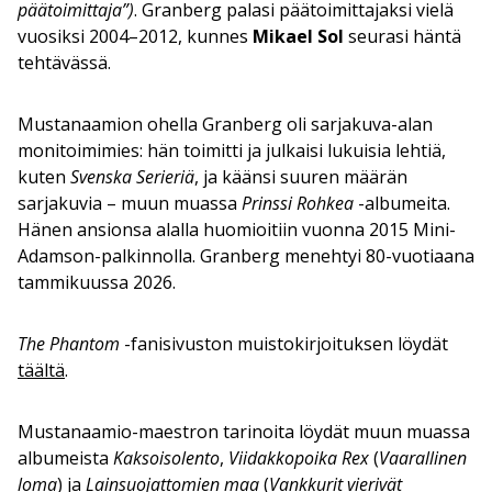
päätoimittaja”)
. Granberg palasi päätoimittajaksi vielä
vuosiksi 2004–2012, kunnes
Mikael Sol
seurasi häntä
tehtävässä.
Mustanaamion ohella Granberg oli sarjakuva-alan
monitoimimies: hän toimitti ja julkaisi lukuisia lehtiä,
kuten
Svenska Serieriä
, ja käänsi suuren määrän
sarjakuvia – muun muassa
Prinssi Rohkea
-albumeita.
Hänen ansionsa alalla huomioitiin vuonna 2015 Mini-
Adamson-palkinnolla. Granberg menehtyi 80-vuotiaana
tammikuussa 2026.
The Phantom
-fanisivuston muistokirjoituksen löydät
täältä
.
Mustanaamio-maestron tarinoita löydät muun muassa
albumeista
Kaksoisolento
,
Viidakkopoika Rex
(
Vaarallinen
loma
) ja
Lainsuojattomien maa
(
Vankkurit vierivät