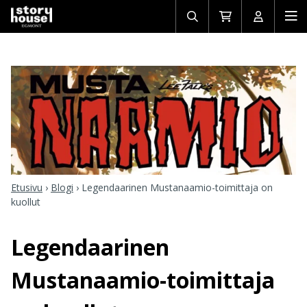
Avaa/sulje
Siirry
Avaa/sulj
Ava
haku
ostoskoriin
käyttäjän
mob
Etusivu
›
Blogi
›
Legendaarinen Mustanaamio-toimittaja on
kuollut
Legendaarinen
Mustanaamio-toimittaja