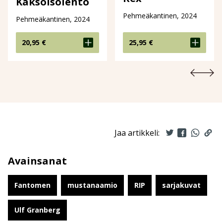
Kaksoisolento
Pehmeäkantinen, 2024
Pehmeäkantinen, 2024
20,95
€
25,95
€
Jaa artikkeli:
Avainsanat
Fantomen
mustanaamio
RIP
sarjakuvat
Ulf Granberg