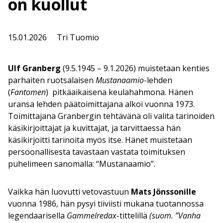
on kuollut
15.01.2026
Tri Tuomio
Ulf Granberg
(9.5.1945 – 9.1.2026) muistetaan kenties
parhaiten ruotsalaisen
Mustanaamio
-lehden
(
Fantomen
) pitkäaikaisena keulahahmona. Hänen
uransa lehden päätoimittajana alkoi vuonna 1973.
Toimittajana Granbergin tehtävänä oli valita tarinoiden
käsikirjoittajat ja kuvittajat, ja tarvittaessa hän
käsikirjoitti tarinoita myös itse. Hänet muistetaan
persoonallisesta tavastaan vastata toimituksen
puhelimeen sanomalla: “Mustanaamio”.
Vaikka hän luovutti vetovastuun
Mats Jönssonille
vuonna 1986, hän pysyi tiiviisti mukana tuotannossa
legendaarisella
Gammelredax
-tittelillä
(suom. ”Vanha