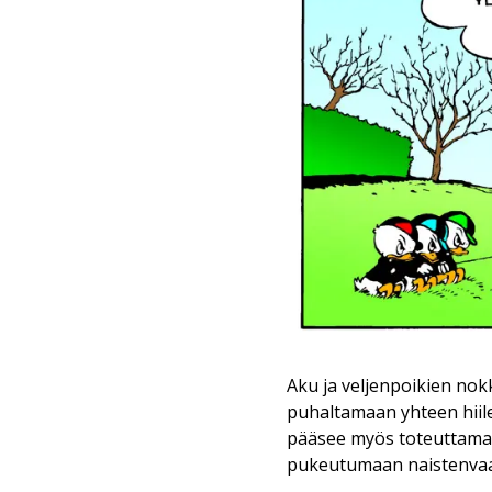
Aku ja veljenpoikien nok
puhaltamaan yhteen hiil
pääsee myös toteuttamaa
pukeutumaan naistenvaatte