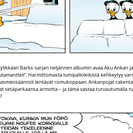
ylikkään Barks-sarjan neljännen albumin avaa Aku Ankan ja
tamantteli”. Harmittomasta lumipalloleikistä kehkeytyy vars
rrasmiessäännöt lentävät romukoppaan. Ankanpojat rakentav
avat setäparkaansa armotta – ja tämä vastaa turvautumalla n
?