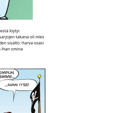
estä löytyi
esarjojen takana oli mies
en sisältö. Harva osasi
an ihan omina