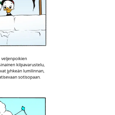
 veljenpoikien
inainen kilpavarustelu,
at jyhkeän lumilinnan,
atisevaan sotisopaan.