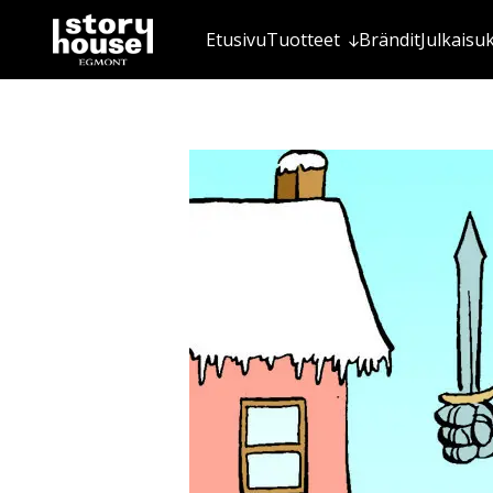
Etusivu
Tuotteet
Brändit
Julkaisu