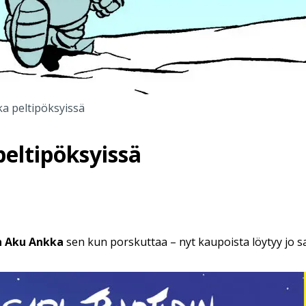
a peltipöksyissä
eltipöksyissä
n Aku Ankka
sen kun porskuttaa – nyt kaupoista löytyy jo sa