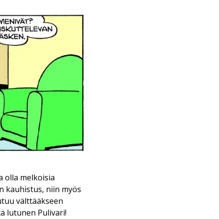
a olla melkoisia
en kauhistus, niin myös
utuu välttääkseen
 lutunen Pulivari!