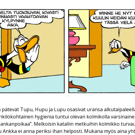
ja pätevät Tupu, Hupu ja Lupu osasivat uransa alkutaipaleell
henkilökohtainen hygienia tuntui olevan kolmikolla varsinain
a ankanpoikaa”. Melkoisin kataliin metkuihin kolmikko turva
Ankka ei anna periksi ihan helposti. Mukana myös aina yhtä