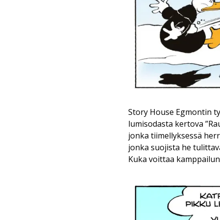
Story House Egmontin ty
lumisodasta kertova ”Rau
jonka tiimellyksessä he
jonka suojista he tulitt
Kuka voittaa kamppailun