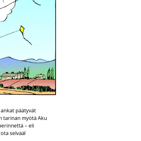
ä ankat päätyvät
än tarinan myötä Aku
rinnettä – eli
ota selvää!