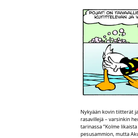
Nykyään kovin tiitterät 
rasavillejä – varsinkin 
tarinassa ”Kolme likaist
pesusammion, mutta Aku 