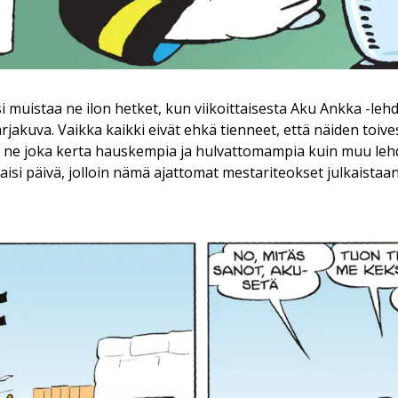
i muistaa ne ilon hetket, kun viikoittaisesta Aku Ankka -lehd
arjakuva. Vaikka kaikki eivät ehkä tienneet, että näiden toiv
at ne joka kerta hauskempia ja hulvattomampia kuin muu lehd
ittaisi päivä, jolloin nämä ajattomat mestariteokset julkaista