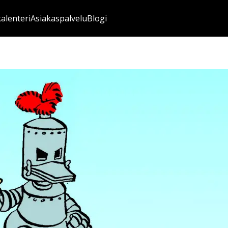
kalenteri
Asiakaspalvelu
Blogi