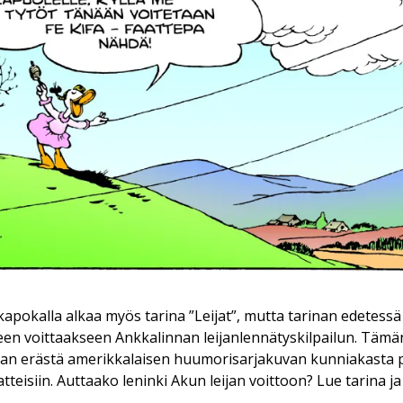
kapokalla alkaa myös tarina ”Leijat”, mutta tarinan edetess
een voittaakseen Ankkalinnan leijanlennätyskilpailun. Täm
n erästä amerikkalaisen huumorisarjakuvan kunniakasta pe
isiin. Auttaako leninki Akun leijan voittoon? Lue tarina ja 