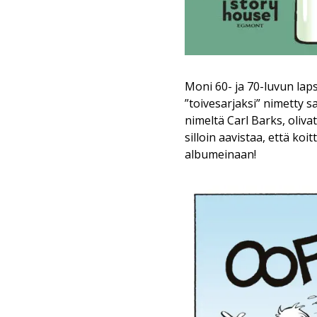
Moni 60- ja 70-luvun laps
”toivesarjaksi” nimetty s
nimeltä Carl Barks, oliv
silloin aavistaa, että ko
albumeinaan!