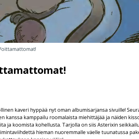
 Voittamattomat!
oittamattomat!
kollinen kaveri hyppää nyt oman albumisarjansa sivuille! Seu
den kanssa kamppailu roomalaista miehittäjää ja näiden kisso
ita ja koomista kohellusta. Tarjolla on siis Asterixin seikkailu
oimintaviihdettä hieman nuoremmalle väelle tuunatussa pake