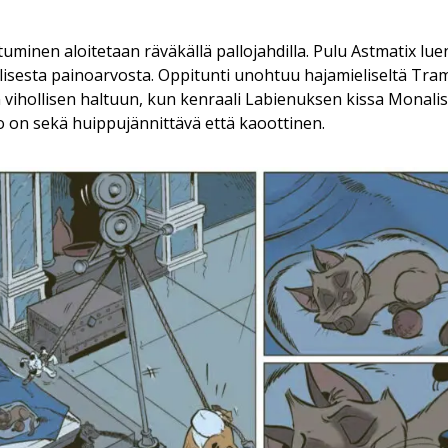
inen aloitetaan räväkällä pallojahdilla. Pulu Astmatix lue
llisesta painoarvosta. Oppitunti unohtuu hajamieliseltä Tra
 vihollisen haltuun, kun kenraali Labienuksen kissa Monal
o on sekä huippujännittävä että kaoottinen.