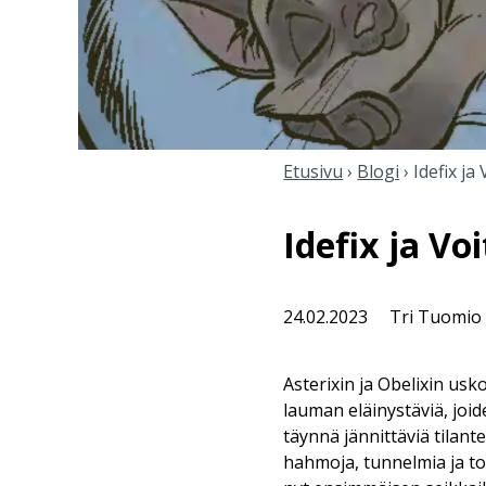
Etusivu
›
Blogi
›
Idefix ja
Idefix ja V
24.02.2023
Tri Tuomio
Asterixin ja Obelixin us
lauman eläinystäviä, joi
täynnä jännittäviä tilante
hahmoja, tunnelmia ja t