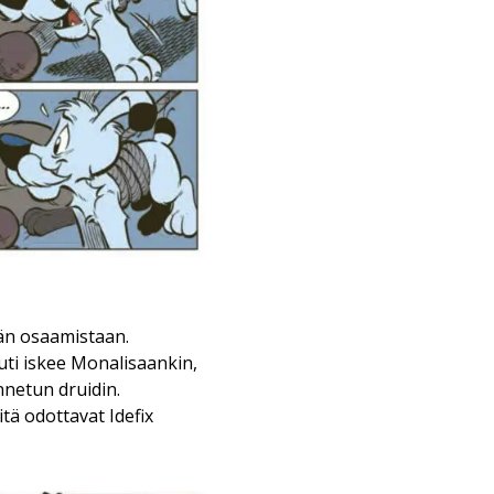
n osaamistaan.
uti iskee Monalisaankin,
nnetun druidin.
tä odottavat Idefix