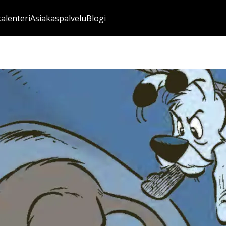
kalenteri
Asiakaspalvelu
Blogi