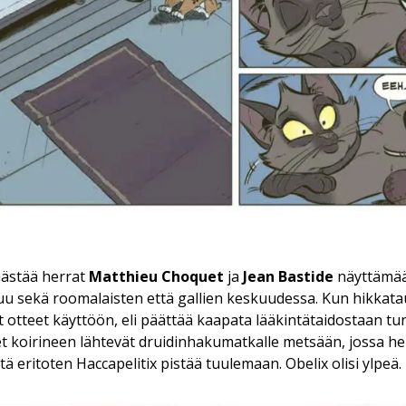
ästää herrat
Matthieu Choquet
ja
Jean Bastide
näyttämää
uu sekä roomalaisten että gallien keskuudessa. Kun hikkata
t otteet käyttöön, eli päättää kaapata lääkintätaidostaan tu
t koirineen lähtevät druidinhakumatkalle metsään, jossa hei
tä eritoten Haccapelitix pistää tuulemaan. Obelix olisi ylpeä.