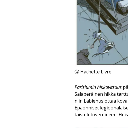
ⓒ Hachette Livre
Parisiumin hikkavitsaus
pä
Salaperäinen hikka tartt
niin Labienus ottaa kova
Epäonniset legioonalaise
taistelutovereineen. Heis