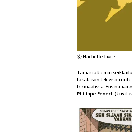
ⓒ Hachette Livre
Tämän albumin seikkailut
täkäläisiin televisioruut
formaatissa. Ensimmäine
Philippe Fenech
(kuvitus