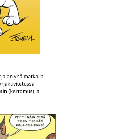
rja on yhä matkalla
arjakuvitetussa
nin
(kertomus) ja