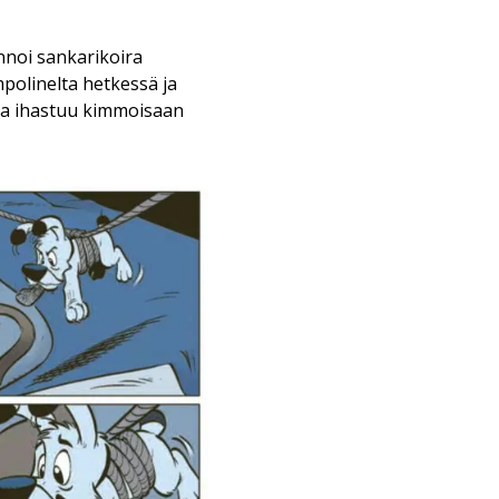
nnoi sankarikoira
mpolinelta hetkessä ja
isa ihastuu kimmoisaan