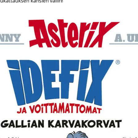
ukattauksen kansien väliin!