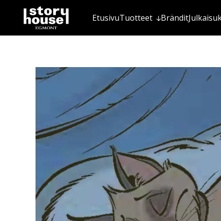
Etusivu
Tuotteet
Brändit
Julkaisu