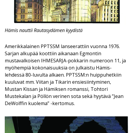
Hämis nauttii Rautasydämen kyydistä
Amerikkalainen PPTSSM lanseerattiin vuonna 1976.
Sarjan alkupää koottiin aikanaan Egmontin
mustavalkoisen IHMESARJA-pokkarin numeroon 11, ja
myöhempiä kokonaisuuksia on julkaistu Hämis-
lehdessä 80-luvulta alkaen. PPTSSM:n huippuhetkiin
kuuluvat mm. Viitan ja Tikarin ensiesiintyminen,
Mustan Kissan ja Hämiksen romanssi, Tohtori
Mustekalan ja Pöllön verinen sota sekä hyytävä ”Jean
DeWolffin kuolema” -kertomus.