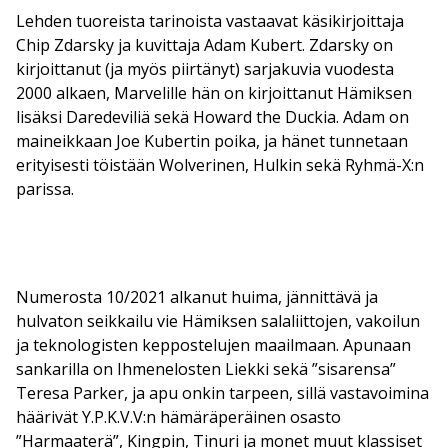
Lehden tuoreista tarinoista vastaavat käsikirjoittaja
Chip Zdarsky ja kuvittaja Adam Kubert. Zdarsky on
kirjoittanut (ja myös piirtänyt) sarjakuvia vuodesta
2000 alkaen, Marvelille hän on kirjoittanut Hämiksen
lisäksi Daredeviliä sekä Howard the Duckia. Adam on
maineikkaan Joe Kubertin poika, ja hänet tunnetaan
erityisesti töistään Wolverinen, Hulkin sekä Ryhmä-X:n
parissa.
Numerosta 10/2021 alkanut huima, jännittävä ja
hulvaton seikkailu vie Hämiksen salaliittojen, vakoilun
ja teknologisten keppostelujen maailmaan. Apunaan
sankarilla on Ihmenelosten Liekki sekä ”sisarensa”
Teresa Parker, ja apu onkin tarpeen, sillä vastavoimina
häärivät Y.P.K.V.V:n hämäräperäinen osasto
”Harmaaterä”, Kingpin, Tinuri ja monet muut klassiset