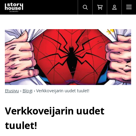
Avaa/sulje
Siirry
Avaa/sulj
Ava
haku
ostoskoriin
käyttäjän
mob
Etusivu
›
Blogi
›
Verkkoveijarin uudet tuulet!
Verkkoveijarin uudet
tuulet!