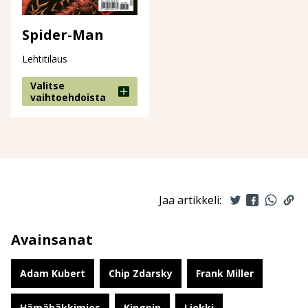
Spider-Man
Lehtitilaus
Valitse
vaihtoehdoista
Jaa artikkeli:
Avainsanat
Adam Kubert
Chip Zdarsky
Frank Miller
Hämähäkkimies
Kingpin
Liekki