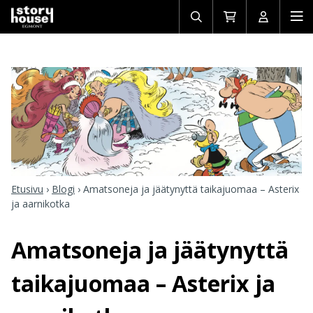
Avaa/sulje
Siirry
Avaa/sulj
Ava
haku
ostoskoriin
käyttäjän
mob
Etusivu
›
Blogi
›
Amatsoneja ja jäätynyttä taikajuomaa – Asterix
ja aarnikotka
Amatsoneja ja jäätynyttä
taikajuomaa – Asterix ja