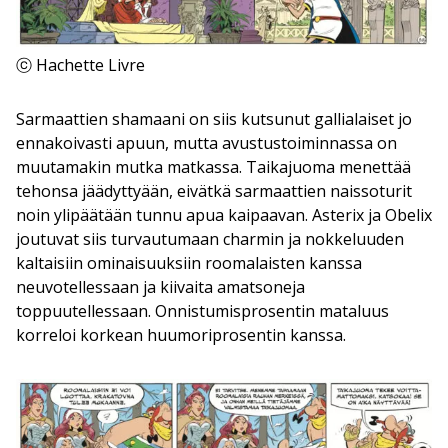
ⓒ Hachette Livre
Sarmaattien shamaani on siis kutsunut gallialaiset jo
ennakoivasti apuun, mutta avustustoiminnassa on
muutamakin mutka matkassa. Taikajuoma menettää
tehonsa jäädyttyään, eivätkä sarmaattien naissoturit
noin ylipäätään tunnu apua kaipaavan. Asterix ja Obelix
joutuvat siis turvautumaan charmin ja nokkeluuden
kaltaisiin ominaisuuksiin roomalaisten kanssa
neuvotellessaan ja kiivaita amatsoneja
toppuutellessaan. Onnistumisprosentin mataluus
korreloi korkean huumoriprosentin kanssa.