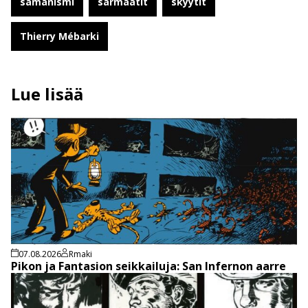
samanismi
sarmaatit
skyytit
Thierry Mébarki
Lue lisää
07.08.2026
Rmaki
Pikon ja Fantasion seikkailuja: San Infernon aarre