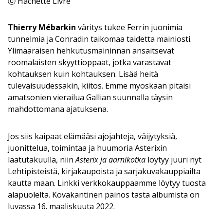
ⓒ Hachette Livre
Thierry Mébarkin
väritys tukee Ferrin juonimia
tunnelmia ja Conradin taikomaa taidetta mainiosti.
Ylimääräisen hehkutusmaininnan ansaitsevat
roomalaisten skyyttioppaat, jotka varastavat
kohtauksen kuin kohtauksen. Lisää heitä
tulevaisuudessakin, kiitos. Emme myöskään pitäisi
amatsonien vierailua Gallian suunnalla täysin
mahdottomana ajatuksena.
Jos siis kaipaat elämääsi ajojahteja, väijytyksiä,
juonittelua, toimintaa ja huumoria Asterixin
laatutakuulla, niin
Asterix ja aarnikotka
löytyy juuri nyt
Lehtipisteistä, kirjakaupoista ja sarjakuvakauppiailta
kautta maan. Linkki verkkokauppaamme löytyy tuosta
alapuolelta. Kovakantinen painos tästä albumista on
luvassa 16. maaliskuuta 2022.