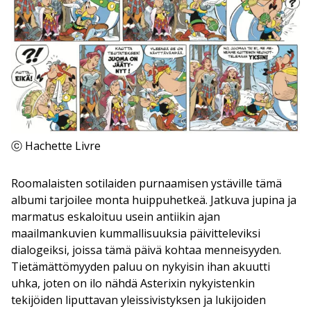
ⓒ Hachette Livre
Roomalaisten sotilaiden purnaamisen ystäville tämä
albumi tarjoilee monta huippuhetkeä. Jatkuva jupina ja
marmatus eskaloituu usein antiikin ajan
maailmankuvien kummallisuuksia päivitteleviksi
dialogeiksi, joissa tämä päivä kohtaa menneisyyden.
Tietämättömyyden paluu on nykyisin ihan akuutti
uhka, joten on ilo nähdä Asterixin nykyistenkin
tekijöiden liputtavan yleissivistyksen ja lukijoiden