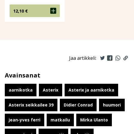
12,10
€
Jaa artikkeli:
Avainsanat
aarnikotka
Asterix
Asterix ja aarnikotka
Asterix seikkailee 39
Didier Conrad
huumori
jean-yves ferri
matkailu
Mirka Ulanto