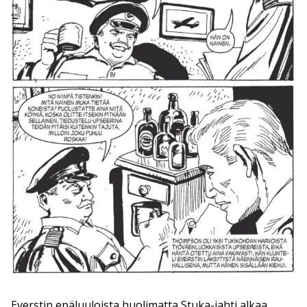
Everstin epäluuloista huolimatta Stuka-jahti alkaa.