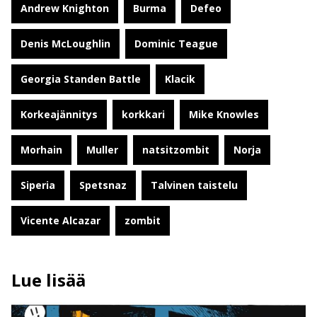
Andrew Knighton
Burma
Defeo
Denis McLoughlin
Dominic Teague
Georgia Standen Battle
Klacik
Korkeajännitys
korkkari
Mike Knowles
Morhain
Muller
natsitzombit
Norja
Siperia
Spetsnaz
Talvinen taistelu
Vicente Alcazar
zombit
Lue lisää