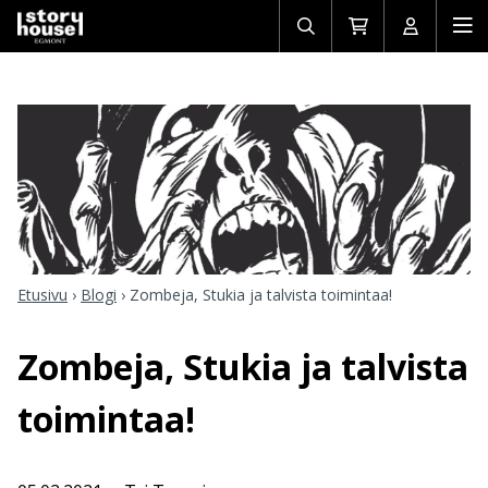
Avaa/sulje
Siirry
Avaa/sulj
Ava
haku
ostoskoriin
käyttäjän
mob
Etusivu
›
Blogi
›
Zombeja, Stukia ja talvista toimintaa!
Zombeja, Stukia ja talvista
toimintaa!