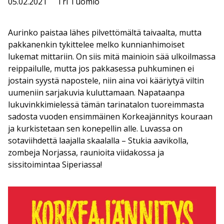
05.02.2021
Tri Tuomio
Aurinko paistaa lähes pilvettömältä taivaalta, mutta
pakkanenkin tykittelee melko kunnianhimoiset
lukemat mittariin. On siis mitä mainioin sää ulkoilmassa
reippailulle, mutta jos pakkasessa puhkuminen ei
jostain syystä napostele, niin aina voi kääriytyä viltin
uumeniin sarjakuvia kuluttamaan. Napataanpa
lukuvinkkimielessä tämän tarinatalon tuoreimmasta
sadosta vuoden ensimmäinen Korkeajännitys kouraan
ja kurkistetaan sen konepellin alle. Luvassa on
sotaviihdettä laajalla skaalalla – Stukia aavikolla,
zombeja Norjassa, raunioita viidakossa ja
sissitoimintaa Siperiassa!