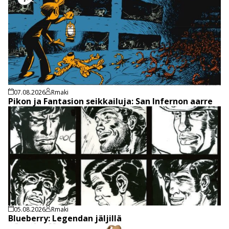
07.08.2026
Rmaki
Pikon ja Fantasion seikkailuja: San Infernon aarre
05.08.2026
Rmaki
Blueberry: Legendan jäljillä