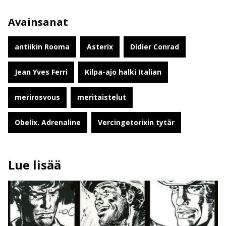
Avainsanat
antiikin Rooma
Asterix
Didier Conrad
Jean Yves Ferri
Kilpa-ajo halki Italian
merirosvous
meritaistelut
Obelix. Adrenaline
Vercingetorixin tytär
Lue lisää