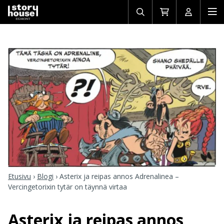
Avaa/sulje
Siirry
Avaa/sulj
Ava
haku
ostoskoriin
käyttäjän
mob
Etusivu
›
Blogi
›
Asterix ja reipas annos Adrenalinea –
Vercingetorixin tytär on täynnä virtaa
Asterix ja reipas annos