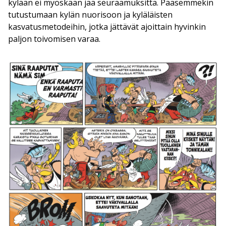
kylään ei myöskään jää seuraamuksitta. Pääsemmekin
tutustumaan kylän nuorisoon ja kyläläisten
kasvatusmetodeihin, jotka jättävät ajoittain hyvinkin
paljon toivomisen varaa.