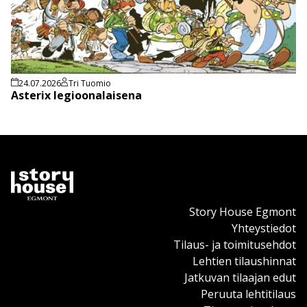
24.07.2026
Tri Tuomio
Asterix legioonalaisena
Story House Egmont
Yhteystiedot
Tilaus- ja toimitusehdot
Lehtien tilaushinnat
Jatkuvan tilaajan edut
Peruuta lehtitilaus