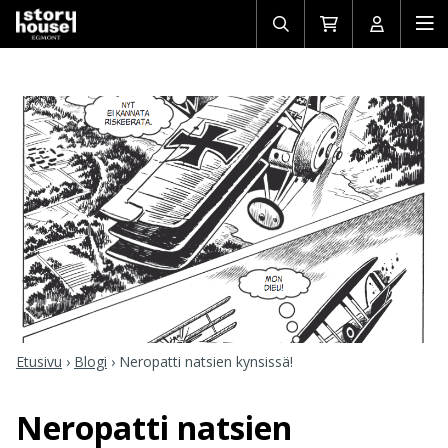
Avaa/sulje
Siirry
Avaa/sulj
Ava
haku
ostoskoriin
käyttäjän
mob
Etusivu
›
Blogi
›
Neropatti natsien kynsissä!
Neropatti natsien