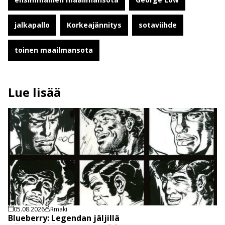
jalkapallo
Korkeajännitys
sotaviihde
toinen maailmansota
Lue lisää
05.08.2026
Rmaki
Blueberry: Legendan jäljillä