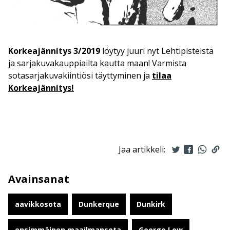
Korkeajännitys 3/2019
löytyy juuri nyt Lehtipisteistä
ja sarjakuvakauppiailta kautta maan! Varmista
sotasarjakuvakiintiösi täyttyminen ja
tilaa
Korkeajännitys!
Jaa artikkeli:
Avainsanat
aavikkosota
Dunkerque
Dunkirk
ensimmäinen maailmansota
George Low