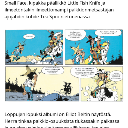
Small Face, kipakka päällikkö Little Fish Knife ja
ilmeetöntäkin ilmeettömämpi palkkionmetsästäjän
ajojahdin kohde Tea Spoon etunenässä.
Loppujen lopuksi albumi on Elliot Beltin näytöstä.
Herra tinkaa palkkio-osuuksista tiukassakin paikassa
ja on aina valmis sukeltamaan allikkoon, jos ojan