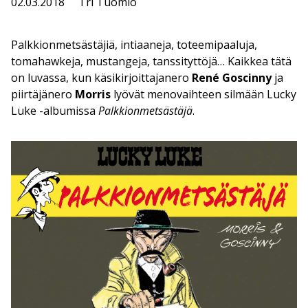
02.03.2018
Tri Tuomio
Palkkionmetsästäjiä, intiaaneja, toteemipaaluja,
tomahawkeja, mustangeja, tanssityttöjä… Kaikkea tätä
on luvassa, kun käsikirjoittajanero
René Goscinny
ja
piirtäjänero
Morris
lyövät menovaihteen silmään Lucky
Luke -albumissa
Palkkionmetsästäjä
.