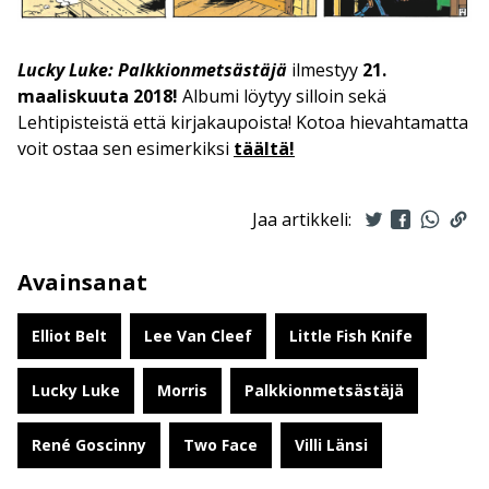
Lucky Luke: Palkkionmetsästäjä
ilmestyy
21.
maaliskuuta 2018!
Albumi löytyy silloin sekä
Lehtipisteistä että kirjakaupoista! Kotoa hievahtamatta
voit ostaa sen esimerkiksi
täältä!
Jaa artikkeli:
Avainsanat
Elliot Belt
Lee Van Cleef
Little Fish Knife
Lucky Luke
Morris
Palkkionmetsästäjä
René Goscinny
Two Face
Villi Länsi