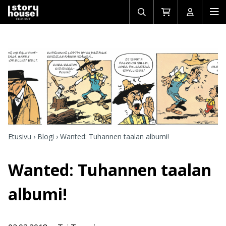
Avaa/sulje
Siirry
Avaa/sulj
Ava
haku
ostoskoriin
käyttäjän
mob
Etusivu
›
Blogi
›
Wanted: Tuhannen taalan albumi!
Wanted: Tuhannen taalan
albumi!