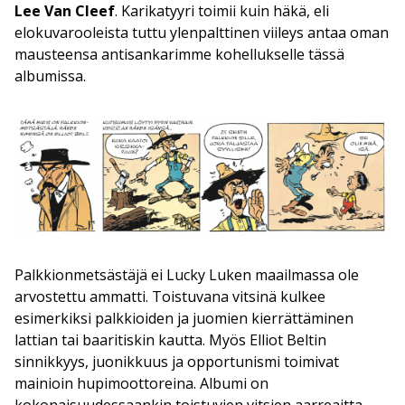
Lee Van Cleef
. Karikatyyri toimii kuin häkä, eli
elokuvarooleista tuttu ylenpalttinen viileys antaa oman
mausteensa antisankarimme kohellukselle tässä
albumissa.
Palkkionmetsästäjä ei Lucky Luken maailmassa ole
arvostettu ammatti. Toistuvana vitsinä kulkee
esimerkiksi palkkioiden ja juomien kierrättäminen
lattian tai baaritiskin kautta. Myös Elliot Beltin
sinnikkyys, juonikkuus ja opportunismi toimivat
mainioin hupimoottoreina. Albumi on
kokonaisuudessaankin toistuvien vitsien aarreaitta –