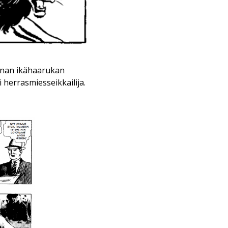
nnan ikähaarukan
 herrasmiesseikkailija.