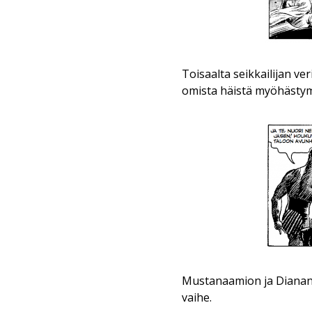
Toisaalta seikkailijan ve
omista häistä myöhästym
Mustanaamion ja Dianan 
vaihe.