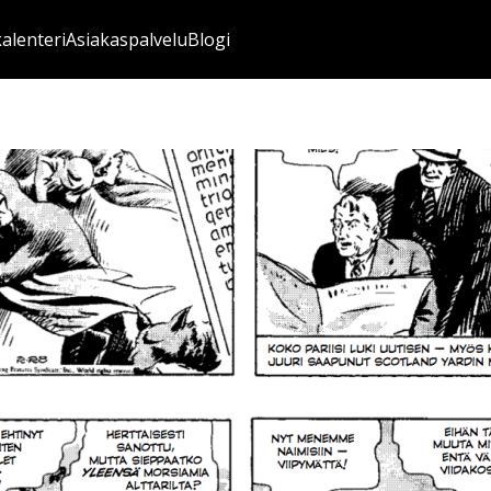
kalenteri
Asiakaspalvelu
Blogi