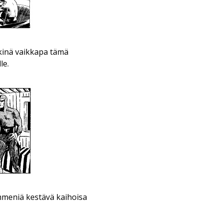
rkkinä vaikkapa tämä
le.
mmeniä kestävä kaihoisa