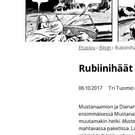
Etusivu
›
Blogi
›
Rubiinih
Rubiinihäät
06.10.2017
Tri Tuomio
Mustanaamion ja Dianan h
ensimmäisessä Mustanaam
muutamakin hetki.
Musta
mahtavassa paketissa. Lu