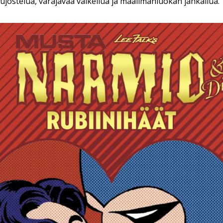
 ujostelua, väräjävää vaikeilua ja maailmanluokan jahkailua.