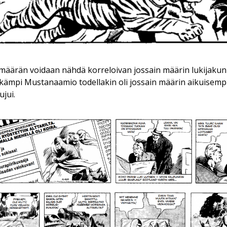
äärän voidaan nähdä korreloivan jossain määrin lukijaku
kämpi Mustanaamio todellakin oli jossain määrin aikuisempi
ujui.