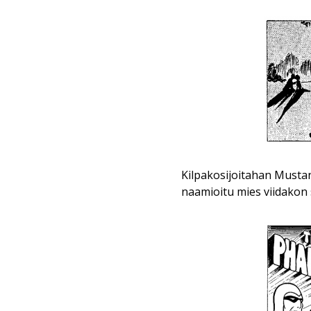
Kilpakosijoitahan Mustan
naamioitu mies viidakon s