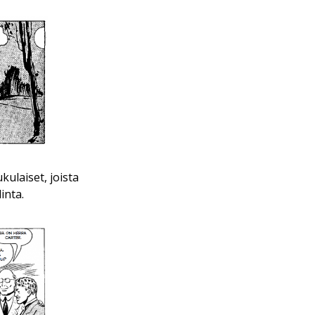
ulaiset, joista
inta.