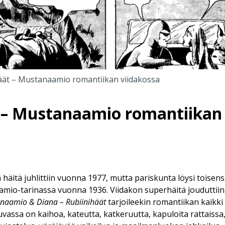
äät – Mustanaamio romantiikan viidakossa
 – Mustanaamio romantiikan 
äitä juhlittiin vuonna 1977, mutta pariskunta löysi toisens
io-tarinassa vuonna 1936. Viidakon superhäitä jouduttiin
naamio & Diana – Rubiinihäät
tarjoileekin romantiikan kaikki
vassa on kaihoa, kateutta, katkeruutta, kapuloita rattaissa