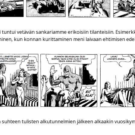
ri tuntui vetävän sankariamme erikoisiin tilanteisiin. Esime
inen, kun konnan kurittaminen meni laivaan ehtimisen edel
suhteen tulisten alkutunnelmien jälkeen alkaakin vuosiky