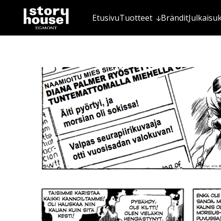
Etusivu
Tuotteet
Brändit
Julkaisu