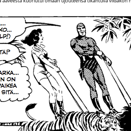
ta aaveesta kuoriutui omaan ujouteensa tikahtuva viidakon 