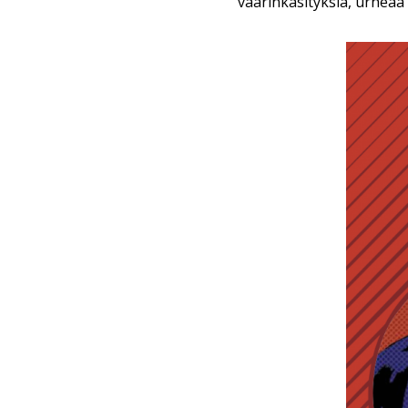
väärinkäsityksiä, urheaa