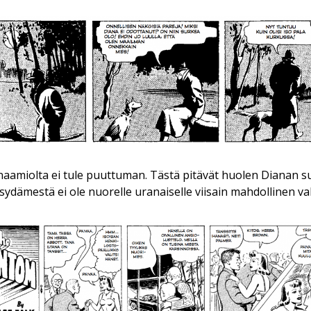
aamiolta ei tule puuttuman. Tästä pitävät huolen Dianan suk
ydämestä ei ole nuorelle uranaiselle viisain mahdollinen val