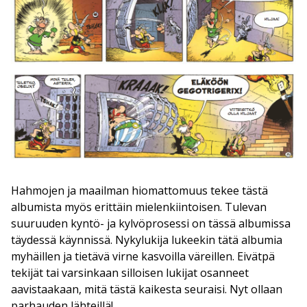
Hahmojen ja maailman hiomattomuus tekee tästä
albumista myös erittäin mielenkiintoisen. Tulevan
suuruuden kyntö- ja kylvöprosessi on tässä albumissa
täydessä käynnissä. Nykylukija lukeekin tätä albumia
myhäillen ja tietävä virne kasvoilla väreillen. Eivätpä
tekijät tai varsinkaan silloisen lukijat osanneet
aavistaakaan, mitä tästä kaikesta seuraisi. Nyt ollaan
parhauden lähteillä!