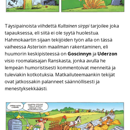
Täysipainoista viihdettä
Kultainen sirppi
tarjoilee joka
tapauksessa, eli siitä ei ole syytä huolestua.
Hahmokaartin sijaan tekijöiden työn alla on tässä
vaiheessa Asterixin maailman rakentaminen, eli
huumorin keskipisteessä on
Goscinnyn
ja
Uderzon
visio roomalaisajan Ranskasta, jonka avulla he
lempeän humoristisesti kommentoivat menneitä ja
tuleviakin kotkotuksia. Matkailuteemaankin tekijät
ovat jatkossakin palanneet säännöllisesti ja
menestyksekkäästi.