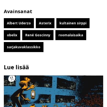
Avainsanat
Albert Uderzo
Asterix
kultainen sirppi
obelix
René Goscinny
roomalaisaika
sarjakuvaklassikko
Lue lisää