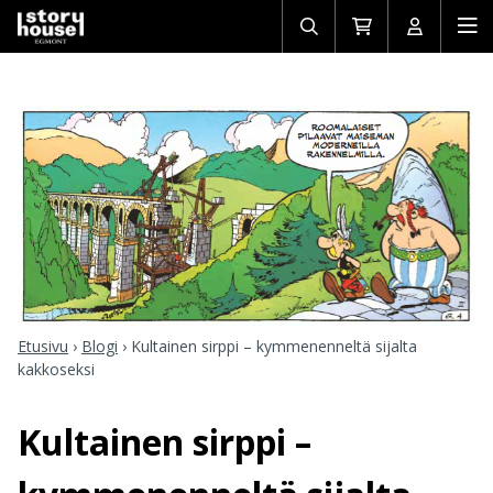
Avaa/sulje
Siirry
Avaa/sulj
Ava
haku
ostoskoriin
käyttäjän
mob
Etusivu
›
Blogi
›
Kultainen sirppi – kymmenenneltä sijalta
kakkoseksi
Kultainen sirppi –