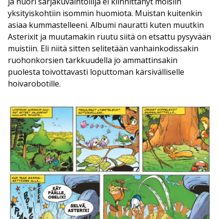
ja nuori sarjakuvaintoilija ei kiinnittänyt moisiin
yksityiskohtiin isommin huomiota. Muistan kuitenkin
asiaa kummastelleeni. Albumi nauratti kuten muutkin
Asterixit ja muutamakin ruutu siitä on etsattu pysyvään
muistiin. Eli niitä sitten selitetään vanhainkodissakin
ruohonkorsien tarkkuudella jo ammattinsakin
puolesta toivottavasti loputtoman kärsivälliselle
hoivarobotille.