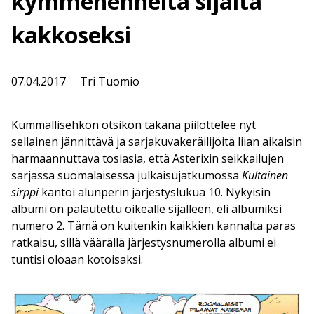
kymmenenneltä sijalta
kakkoseksi
07.04.2017
Tri Tuomio
Kummallisehkon otsikon takana piilottelee nyt
sellainen jännittävä ja sarjakuvakeräilijöitä liian aikaisin
harmaannuttava tosiasia, että Asterixin seikkailujen
sarjassa suomalaisessa julkaisujatkumossa
Kultainen
sirppi
kantoi alunperin järjestyslukua 10. Nykyisin
albumi on palautettu oikealle sijalleen, eli albumiksi
numero 2. Tämä on kuitenkin kaikkien kannalta paras
ratkaisu, sillä väärällä järjestysnumerolla albumi ei
tuntisi oloaan kotoisaksi.