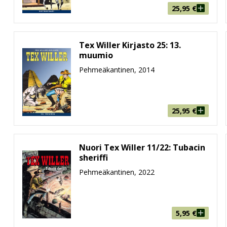
25,95
€
uusia pitkiä seikkailuja. Aiemmin Maxi-Tex -sarjassa julkai
nseikkailut valmiina kokonaisuuksia. Ei enää Texin seikk
ittuva sarjakuva on oma suosikkisi, Maxi-Tex on oikea valinta
Tex Willer Kirjasto 25: 13.
muumio
Pehmeäkantinen, 2014
a maailman pääsevät esittelemään omat tulkintansa Texis
25,95
€
Nuori Tex Willer 11/22: Tubacin
isujen joukossa on 12 kertaa vuodessa ilmestyvä
Nuori Tex W
sheriffi
 Suomessa tammikuussa 2020.
Pehmeäkantinen, 2022
5,95
€
seminen alkoi vuonna 2021. Romanzi a Fumetti -tarinat julkai
uhuipennukseen asti.