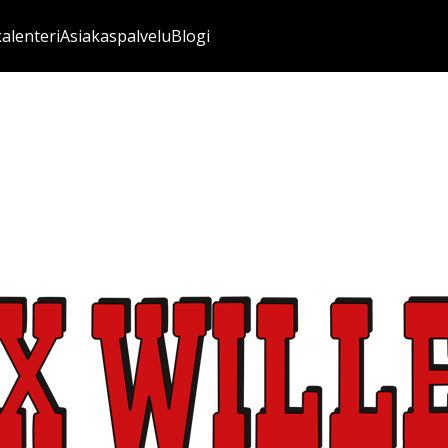
kalenteri
Asiakaspalvelu
Blogi