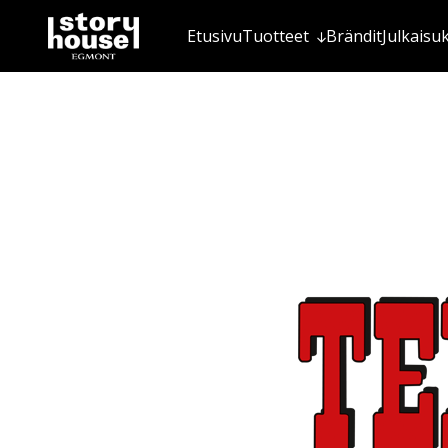
Etusivu
Tuotteet
Brändit
Julkaisu