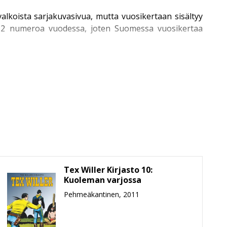
alkoista sarjakuvasivua, mutta vuosikertaan sisältyy
n 12 numeroa vuodessa, joten Suomessa vuosikertaa
neljä kertaa vuodessa. Kronikoiden sarja käynnistyi
in valikoimasta. Näihin kuuluvat muun muassa muhkea
Tex Willer Kirjasto 10:
ä ilmestymisjärjestyksessä, rakkaudella ja pieteetillä
Kuoleman varjossa
a.
Pehmeäkantinen, 2011