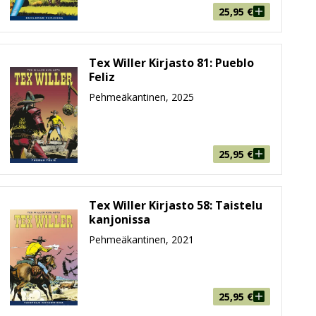
25,95
€
stiin myös klassikkouusintoja. Suosittujen Maxi-Tex -
ailuista kertovien tarinoiden jatkon odottelua. Jos
 juuri sinulle.
Tex Willer Kirjasto 81: Pueblo
Feliz
Pehmeäkantinen, 2025
tä. Suuressa koossa huipputekijöiden taide pääsee
25,95
€
Tex Willer Kirjasto 58: Taistelu
iller
, joka keskittyy Texin villiin nuoruuteen. Lehden
kanjonissa
Pehmeäkantinen, 2021
25,95
€
staan yksittäin omina isoina värillisinä albumeinaan.