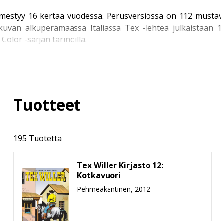
ilmestyy 16 kertaa vuodessa. Perusversiossa on 112 mustav
kuvan alkuperämaassa Italiassa Tex -lehteä julkaistaa
olor -sarjan tarinoilla.
öispainoksina uusivassa Kronikka-sarjassa, joka ilmestyy 
un Texien näköispainoksiin päästiin vuonna 2017.
Tuotteet
situissa sarjoissa, jotka löydät myös Story House Egmont
a kertova Nuori Tex Willer.
195 Tuotetta
Tex Willer Kirjasto 12:
 Kirjastot
, jotka paketoivat Texin seikkailut alkuperäisess
Kotkavuori
in varustettuina ja pokkariformaattia suuremmassa kirjakooss
Pehmeäkantinen, 2012