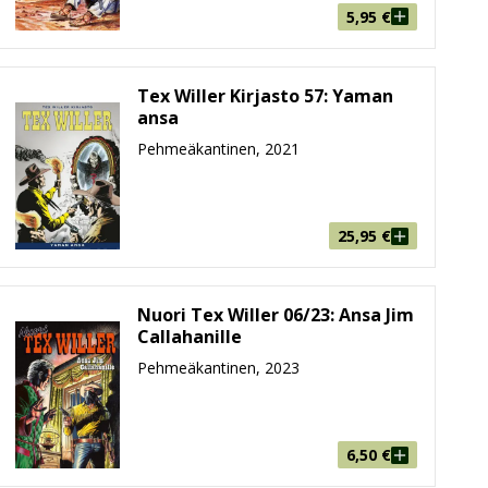
5,95
€
stiin myös klassikkouusintoja. Suosittujen Maxi-Tex -
ailuista kertovien tarinoiden jatkon odottelua. Jos
 juuri sinulle.
Tex Willer Kirjasto 57: Yaman
ansa
Pehmeäkantinen, 2021
tä. Suuressa koossa huipputekijöiden taide pääsee
25,95
€
Nuori Tex Willer 06/23: Ansa Jim
iller
, joka keskittyy Texin villiin nuoruuteen. Lehden
Callahanille
Pehmeäkantinen, 2023
6,50
€
staan yksittäin omina isoina värillisinä albumeinaan.