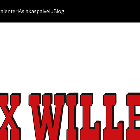
kalenteri
Asiakaspalvelu
Blogi