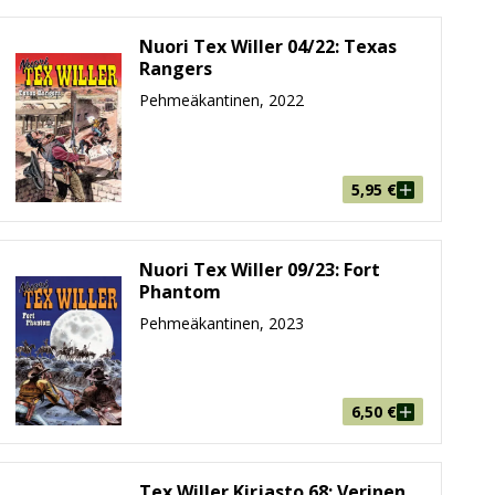
Nuori Tex Willer 04/22: Texas
Rangers
Pehmeäkantinen, 2022
8. Liuskalehtenä aloittanut Tex vaihtoi formaattia
nkarimme lopullinen läpimurto Suomen markkinoille.
luttuja keräilykohteita.
5,95
€
ellä. Kronikat ovat näistä kahdesta se ajan patinoima
estaan paketoivat seikkailut kokonaisuudessaan, eli
Nuori Tex Willer 09/23: Fort
Phantom
Pehmeäkantinen, 2023
at klassikotkin aikoinaan työstettiin, joten tutut
ännenviihteestä, jonka laadun takaavat muun muassa
sarjakuvan huippunimet.
6,50
€
Tex Willer Kirjasto 68: Verinen