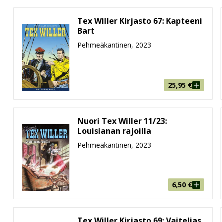
Tex Willer Kirjasto 67: Kapteeni
Bart
Pehmeäkantinen, 2023
 Giovanni Luigi Bonelli ja Aurelio Galleppini vuonna 194
uotoinen Tex Willer saapui vuonna 1971, joka oli myös sa
953–1965. Nämä lehdet ja 70-luvun pokkarit ovat nykyisin ha
25,95
€
nyt tutustumaan sekä Kirjastojen että Kronikoiden välityks
ne Nikupaavolan kääntämä lyömätön dialogi. Kirjastot puol
Nuori Tex Willer 11/23:
Louisianan rajoilla
Pehmeäkantinen, 2023
in yhtä suurella sydämellä ja kunnianhimolla kuin vanh
 suosikkeja. Tex Willerin matkassa pääsemme nauttimaan l
telli, Alfonso Font, Stefano Andreucci ja monet muut lännen
6,50
€
Tex Willer Kirjasto 69: Vaitelias