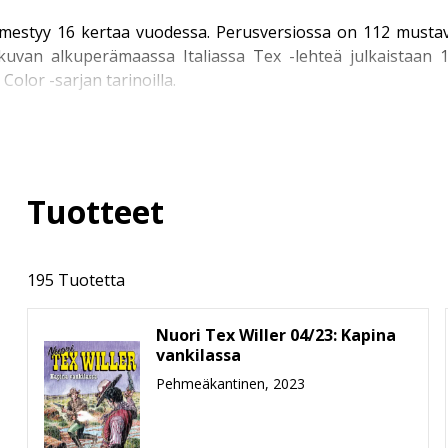
ilmestyy 16 kertaa vuodessa. Perusversiossa on 112 mustav
kuvan alkuperämaassa Italiassa Tex -lehteä julkaistaa
olor -sarjan tarinoilla.
öispainoksina uusivassa Kronikka-sarjassa, joka ilmestyy 
un Texien näköispainoksiin päästiin vuonna 2017.
Tuotteet
situissa sarjoissa, jotka löydät myös Story House Egmont
a kertova Nuori Tex Willer.
195 Tuotetta
Nuori Tex Willer 04/23: Kapina
 Kirjastot
, jotka paketoivat Texin seikkailut alkuperäisess
vankilassa
in varustettuina ja pokkariformaattia suuremmassa kirjakooss
Pehmeäkantinen, 2023