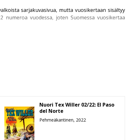
alkoista sarjakuvasivua, mutta vuosikertaan sisältyy
n 12 numeroa vuodessa, joten Suomessa vuosikertaa
neljä kertaa vuodessa. Kronikoiden sarja käynnistyi
in valikoimasta. Näihin kuuluvat muun muassa muhkea
Nuori Tex Willer 02/22: El Paso
ä ilmestymisjärjestyksessä, rakkaudella ja pieteetillä
del Norte
a.
Pehmeäkantinen, 2022