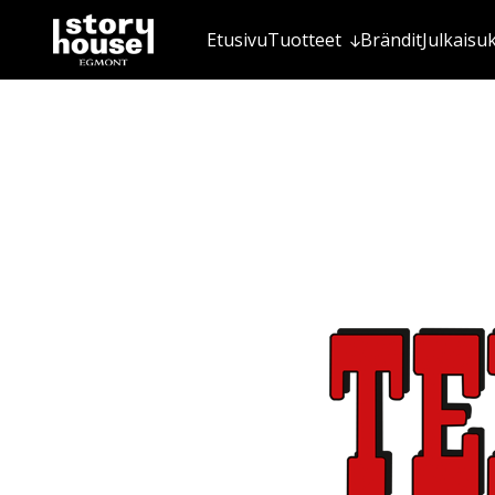
Etusivu
Tuotteet
Brändit
Julkaisu