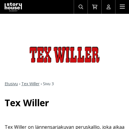
Avaa/sulje
Siirry
Avaa/sulj
Ava
haku
ostoskoriin
käyttäjän
mob
Etusivu
›
Tex Willer
›
Sivu 3
Tex Willer
Tex Willer on lännensarjakuvan peruskallio, joka aikaa