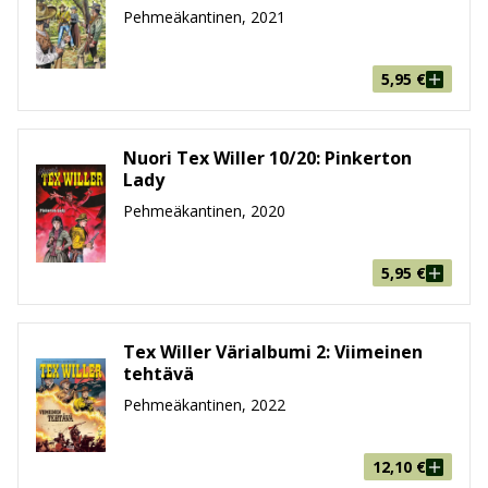
Tex Willerin kultakauden seikkailuihin pääsee juuri nyt
Pehmeäkantinen, 2021
tutustumaan sekä Kirjastojen että Kronikoiden
välityksellä. Kronikat ovat näistä kahdesta se ajan
5,95
€
patinoima vaihtoehto, joiden ajattoman viehätyksen
takaa Renne Nikupaavolan kääntämä lyömätön dialogi.
Kirjastot puolestaan paketoivat seikkailut
Nuori Tex Willer 10/20: Pinkerton
kokonaisuudessaan, eli tarinoita tai sarjakuvaruutuja
Lady
ei puutu välistä.
Pehmeäkantinen, 2020
Tex Willerin uudet seikkalut toteutaan vähintäänkin
yhtä suurella sydämellä ja kunnianhimolla kuin vanhat
5,95
€
klassikotkin aikoinaan työstettiin, joten tutut
suosikkitekijät saavat jatkuvasti rinnalleen uusia
suosikkeja. Tex Willerin matkassa pääsemme
Tex Willer Värialbumi 2: Viimeinen
tehtävä
nauttimaan lännenviihteestä, jonka laadun takaavat
muun muassa Mauro Boselli, Tito Faraci, Pasquale
Pehmeäkantinen, 2022
Ruju, Fabio Civitelli, Alfonso Font, Stefano Andreucci ja
monet muut lännensarjakuvan huippunimet.
12,10
€