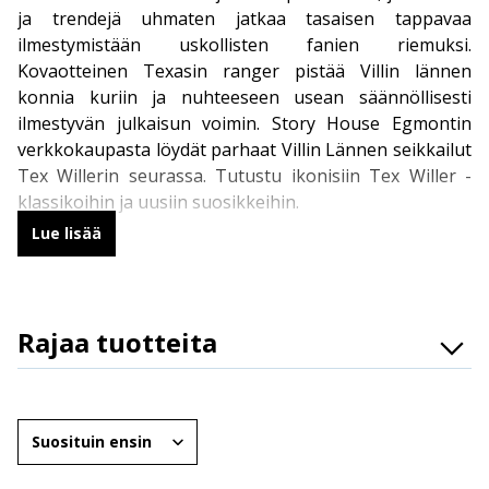
ja trendejä uhmaten jatkaa tasaisen tappavaa
ilmestymistään uskollisten fanien riemuksi.
Kovaotteinen Texasin ranger pistää Villin lännen
konnia kuriin ja nuhteeseen usean säännöllisesti
ilmestyvän julkaisun voimin. Story House Egmontin
verkkokaupasta löydät parhaat Villin Lännen seikkailut
Tex Willerin seurassa. Tutustu ikonisiin Tex Willer -
klassikoihin ja uusiin suosikkeihin.
Lue lisää
Tex Willer – Villin Lännen legenda
Pokkarimuotoinen perusjulkaisu,
Tex Willer -lehti
,
Rajaa tuotteita
ilmestyy 16 kertaa vuodessa. Perusversiossa on 112
mustavalkoista sarjakuvasivua, mutta vuosikertaan
Osasto
sisältyy myös kolmen värinumeron sarja. Tex Willer -
Brändit
sarjakuvan alkuperämaassa Italiassa Tex -lehteä
Järjestä
julkaistaan 12 numeroa vuodessa, joten Suomessa
Ikäryhmät
vuosikertaa täydennetään Italian Tex Magazine -