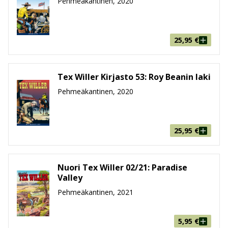
Pehmeäkantinen, 2020
Suuralbumi
Tex Willer Suuralbumeissa
sarjakuvantekijät kautta
25,95
€
maailman pääsevät esittelemään omat tulkintansa
Texistä. Suuressa koossa huipputekijöiden taide
pääsee todella loistamaan ja tarinatkin tarjoavat
Tex Willer Kirjasto 53: Roy Beanin laki
yllätyksiä.
Pehmeäkantinen, 2020
Nuori Tex Willer
Tex Willerin mittakaavassa tuore tulokas Tex-
25,95
€
julkaisujen joukossa on 12 kertaa vuodessa ilmestyvä
Nuori Tex Willer
, joka keskittyy Texin villiin
nuoruuteen. Lehden julkaiseminen alkoi Italiassa
Nuori Tex Willer 02/21: Paradise
Valley
marraskuussa 2018 ja Suomessa tammikuussa 2020.
Pehmeäkantinen, 2021
Värialbumi
5,95
€