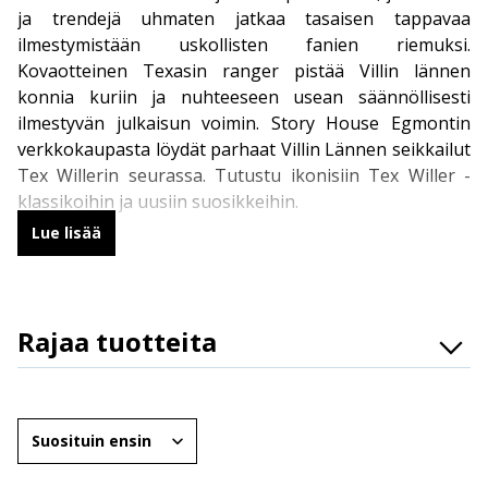
ja trendejä uhmaten jatkaa tasaisen tappavaa
ilmestymistään uskollisten fanien riemuksi.
Kovaotteinen Texasin ranger pistää Villin lännen
konnia kuriin ja nuhteeseen usean säännöllisesti
ilmestyvän julkaisun voimin. Story House Egmontin
verkkokaupasta löydät parhaat Villin Lännen seikkailut
Tex Willerin seurassa. Tutustu ikonisiin Tex Willer -
klassikoihin ja uusiin suosikkeihin.
Lue lisää
Tex Willer – Villin Lännen legenda
Pokkarimuotoinen perusjulkaisu,
Tex Willer -lehti
,
Rajaa tuotteita
ilmestyy 16 kertaa vuodessa. Perusversiossa on 112
mustavalkoista sarjakuvasivua, mutta vuosikertaan
Osasto
sisältyy myös kolmen värinumeron sarja. Tex Willer -
Brändit
sarjakuvan alkuperämaassa Italiassa Tex -lehteä
Järjestä
julkaistaan 12 numeroa vuodessa, joten Suomessa
Ikäryhmät
vuosikertaa täydennetään Italian Tex Magazine -