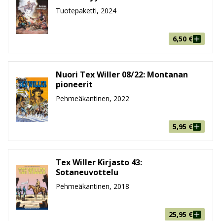
Suuralbumi
Tuotepaketti, 2024
Tex Willer Suuralbumeissa
sarjakuvantekijät kautta
6,50
€
maailman pääsevät esittelemään omat tulkintansa
Texistä. Suuressa koossa huipputekijöiden taide
pääsee todella loistamaan ja tarinatkin tarjoavat
Nuori Tex Willer 08/22: Montanan
yllätyksiä.
pioneerit
Pehmeäkantinen, 2022
Nuori Tex Willer
Tex Willerin mittakaavassa tuore tulokas Tex-
5,95
€
julkaisujen joukossa on 12 kertaa vuodessa ilmestyvä
Nuori Tex Willer
, joka keskittyy Texin villiin
nuoruuteen. Lehden julkaiseminen alkoi Italiassa
Tex Willer Kirjasto 43:
Sotaneuvottelu
marraskuussa 2018 ja Suomessa tammikuussa 2020.
Pehmeäkantinen, 2018
Värialbumi
25,95
€