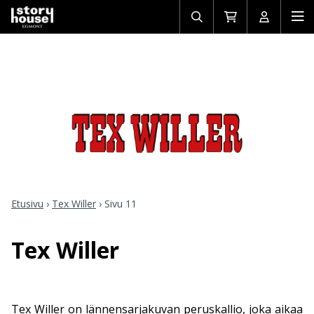
Avaa/sulje
Siirry
Avaa/sulj
Ava
haku
ostoskoriin
käyttäjän
mob
Etusivu
›
Tex Willer
›
Sivu 11
Tex Willer
Tex Willer on lännensarjakuvan peruskallio, joka aikaa