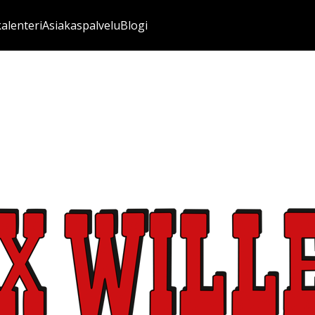
kalenteri
Asiakaspalvelu
Blogi