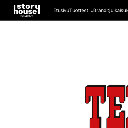
Etusivu
Tuotteet
Brändit
Julkaisu