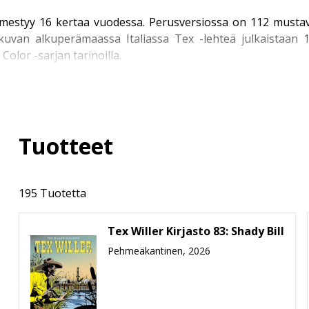
ilmestyy 16 kertaa vuodessa. Perusversiossa on 112 mustav
kuvan alkuperämaassa Italiassa Tex -lehteä julkaistaa
olor -sarjan tarinoilla.
öispainoksina uusivassa Kronikka-sarjassa, joka ilmestyy 
un Texien näköispainoksiin päästiin vuonna 2017.
Tuotteet
situissa sarjoissa, jotka löydät myös Story House Egmont
a kertova Nuori Tex Willer.
195 Tuotetta
Tex Willer Kirjasto 83: Shady Bill
 Kirjastot
, jotka paketoivat Texin seikkailut alkuperäisess
Pehmeäkantinen, 2026
in varustettuina ja pokkariformaattia suuremmassa kirjakooss