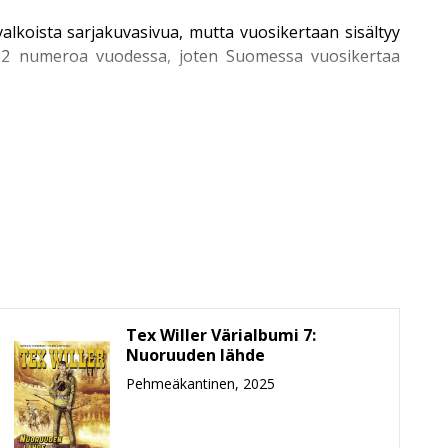
alkoista sarjakuvasivua, mutta vuosikertaan sisältyy
n 12 numeroa vuodessa, joten Suomessa vuosikertaa
neljä kertaa vuodessa. Kronikoiden sarja käynnistyi
in valikoimasta. Näihin kuuluvat muun muassa muhkea
Tex Willer Värialbumi 7:
ä ilmestymisjärjestyksessä, rakkaudella ja pieteetillä
Nuoruuden lähde
a.
Pehmeäkantinen, 2025